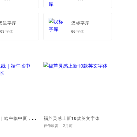
汉呈字库
汉标字库
103
字体
66
字体
Aa湘君楷上线｜端午临中夏，时清日复长
福芦灵感上新10款英文字体
佳作欣赏
·
2月前