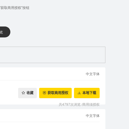
获取商用授权"按钮
 览
中文字体
收藏
获取商用授权
本地下载
共4797次浏览
/
商用须授权
中文字体