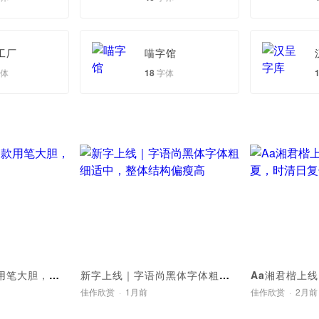
工厂
喵字馆
体
18
字体
字语俊隶体｜一款用笔大胆，慵懒自然的字体
新字上线｜字语尚黑体字体粗细适中，整体结构偏瘦高
佳作欣赏
·
1月前
佳作欣赏
·
2月前