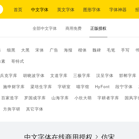
首页
中文字体
英文字体
图形字体
字体神器
全部中文字体
商用免费
正版授权
体
细黑
大黑
宋体
广告
海报
楷体
魏碑
毛笔
手写
像素
哥特式
兵克字库
胡晓波字体
文道字库
三极字库
汉呈字体
邯郸字库
施申财字库
梁培生字库
字研室
喵字馆
HyFont
段宁字体
百家造字
罗国成字库
山海字库
小欣大萌
字耕者字库
国风字
方舆字研
其它字体
中文字体在线商用授权
仿宋