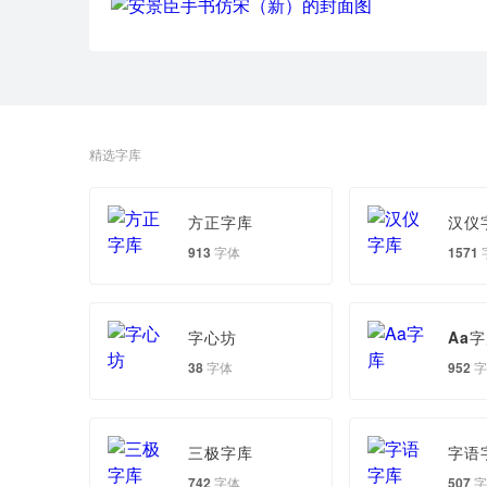
精选字库
方正字库
汉仪
913
字体
1571
字心坊
Aa
38
字体
952
字
三极字库
字语
742
字体
507
字