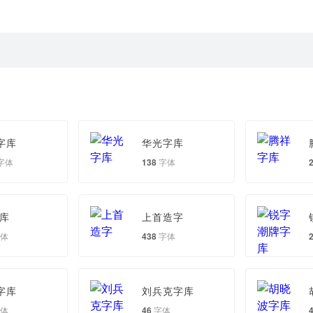
字库
华光字库
字体
138
字体
字库
上首造字
体
438
字体
字库
刘兵克字库
体
46
字体