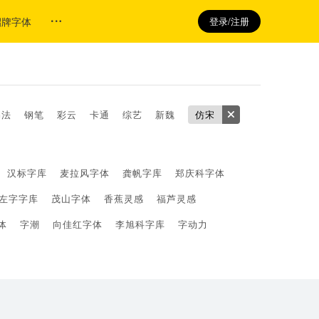
招牌字体
登录/注册
书法
钢笔
彩云
卡通
综艺
新魏
仿宋
汉标字库
麦拉风字体
龚帆字库
郑庆科字体
左字字库
茂山字体
香蕉灵感
福芦灵感
体
字潮
向佳红字体
李旭科字库
字动力