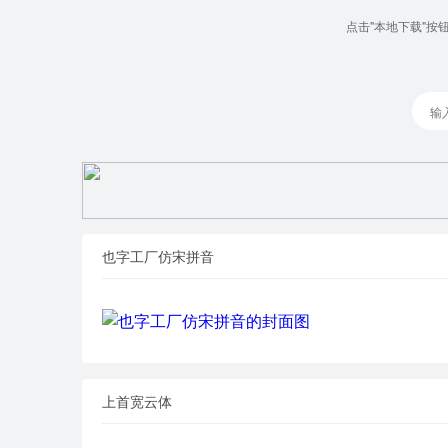
点击"本地下载"
也字工厂仿宋拼音
上首宽云体