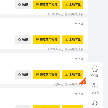
收藏
获取商用授权
本地下载
共15323次浏览
/
商用须授权
中文字体
收藏
获取商用授权
本地下载
共63184次浏览
/
商用须授权
中文字体
收藏
获取商用授权
本地下载
QQ群
共0次浏览
/
商用须授权
公众号
中文字体