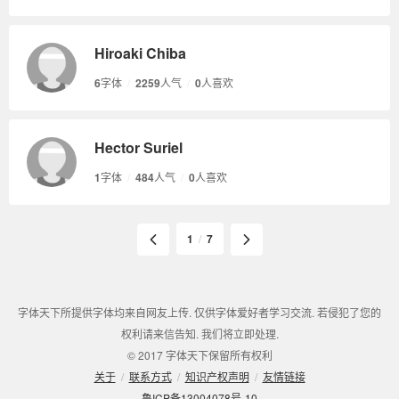
Hiroaki Chiba
6
字体
/
2259
人气
/
0
人喜欢
Hector Suriel
1
字体
/
484
人气
/
0
人喜欢
1
/
7
字体天下所提供字体均来自网友上传. 仅供字体爱好者学习交流. 若侵犯了您的
权利请来信告知. 我们将立即处理.
© 2017 字体天下保留所有权利
关于
/
联系方式
/
知识产权声明
/
友情链接
鲁ICP备13004078号-10