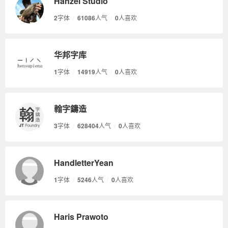
Hanzel Studio
2
字体
/
61086
人气
/
0
人喜欢
华邦字库
1
字体
/
14919
人气
/
0
人喜欢
翰字鑄造
3
字体
/
628404
人气
/
0
人喜欢
HandletterYean
1
字体
/
5246
人气
/
0
人喜欢
Haris Prawoto