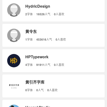
HydricDesign
2
字体
/
16526
人气
/
0
人喜欢
黄令东
1
字体
/
453616
人气
/
0
人喜欢
HPTypework
4
字体
/
91911
人气
/
0
人喜欢
黄引齐字库
0
字体
/
0
人气
/
0
人喜欢