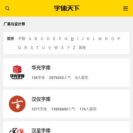
厂商与设计师
首拼
不限
A
B
C
D
E
F
G
H
I
J
K
L
M
N
O
P
Q
R
S
T
U
V
W
X
Y
Z
其他
华光字库
138
字体
/
2979343
人气
/
0
人喜欢
汉仪字库
1571
字体
/
13956800
人气
/
176
人喜欢
汉呈字库