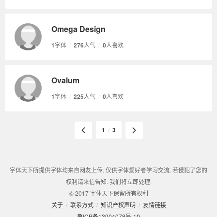
Omega Design
1
字体
/
276
人气
/
0
人喜欢
Ovalum
1
字体
/
225
人气
/
0
人喜欢
1
/
3
字体天下所提供字体均来自网友上传. 仅供字体爱好者学习交流. 若侵犯了您的
权利请来信告知. 我们将立即处理.
© 2017 字体天下保留所有权利
关于
/
联系方式
/
知识产权声明
/
友情链接
鲁ICP备13004078号-10