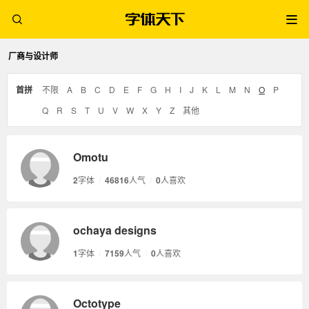
厂商与设计师
首拼
不限
A
B
C
D
E
F
G
H
I
J
K
L
M
N
O
P
Q
R
S
T
U
V
W
X
Y
Z
其他
Omotu
2
字体
/
46816
人气
/
0
人喜欢
ochaya designs
1
字体
/
7159
人气
/
0
人喜欢
Octotype