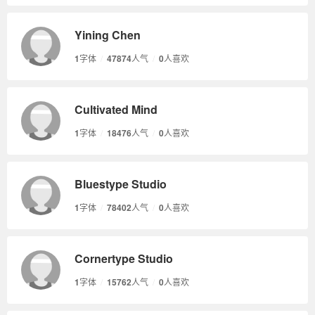
Yining Chen
1
字体
/
47874
人气
/
0
人喜欢
Cultivated Mind
1
字体
/
18476
人气
/
0
人喜欢
Bluestype Studio
1
字体
/
78402
人气
/
0
人喜欢
Cornertype Studio
1
字体
/
15762
人气
/
0
人喜欢