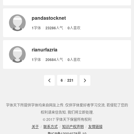
pandastocknet
1
字体
/
23286
人气
/
0
人喜欢
rianurfazria
1
字体
/
20684
人气
/
0
人喜欢
6
/
221
字体天下所提供字体均来自网友上传. 仅供字体爱好者学习交流. 若侵犯了您的
权利请来信告知. 我们将立即处理.
© 2017 字体天下保留所有权利
关于
/
联系方式
/
知识产权声明
/
友情链接
鲁ICP备13004078号-10