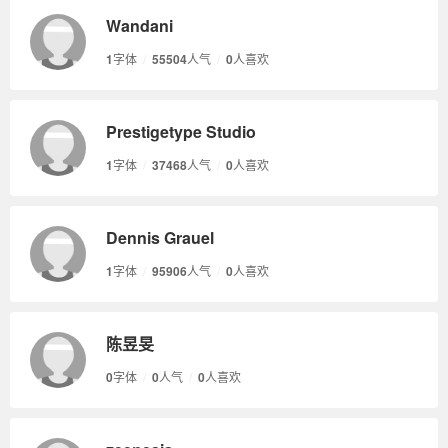
Wandani
1
字体
/
55504
人气
/
0
人喜欢
Prestigetype Studio
1
字体
/
37468
人气
/
0
人喜欢
Dennis Grauel
1
字体
/
95906
人气
/
0
人喜欢
陈昱旻
0
字体
/
0
人气
/
0
人喜欢