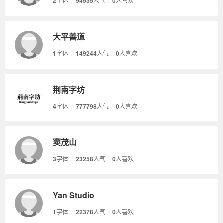
2
字体
/
94535
人气
/
0
人喜欢
大平善道
1
字体
/
149244
人气
/
0
人喜欢
荆南字坊
4
字体
/
777798
人气
/
0
人喜欢
窦茂山
3
字体
/
23258
人气
/
0
人喜欢
Yan Studio
1
字体
/
22378
人气
/
0
人喜欢