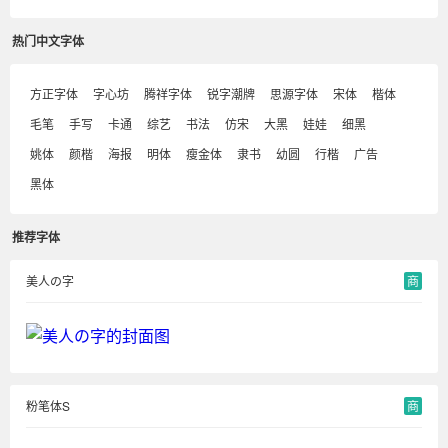
热门中文字体
方正字体
字心坊
腾祥字体
锐字潮牌
思源字体
宋体
楷体
毛笔
手写
卡通
综艺
书法
仿宋
大黑
娃娃
细黑
姚体
颜楷
海报
明体
瘦金体
隶书
幼圆
行楷
广告
黑体
推荐字体
美人の字
商
粉笔体S
商