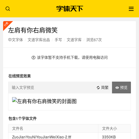
左肩有你右肩微笑
中文字体
/
文道字库出品
/
手写
/
文道字库
/
浏览67次
该字体暂不支持手机下载，请使用电脑访问
在线预览效果
简繁
预览
包含1个字体文件
文件名
文件大小
ZuoJianYouNiYouJianWeiXiao-2.ttf
3350KB