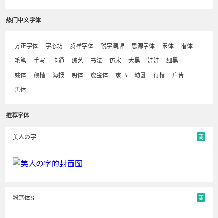
热门中文字体
方正字体
字心坊
腾祥字体
锐字潮牌
思源字体
宋体
楷体
毛笔
手写
卡通
综艺
书法
仿宋
大黑
娃娃
细黑
姚体
颜楷
海报
明体
瘦金体
隶书
幼圆
行楷
广告
黑体
推荐字体
美人の字
商
粉笔体S
商