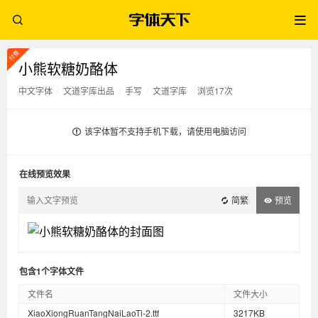
小熊软糖奶酪体
中文字体
/
文道字库出品
/
手写
/
文道字库
/
浏览17次
该字体暂不支持手机下载，请使用电脑访问
在线预览效果
简繁
预览
包含1个字体文件
文件名
文件大小
XiaoXiongRuanTangNaiLaoTi-2.ttf
3217KB