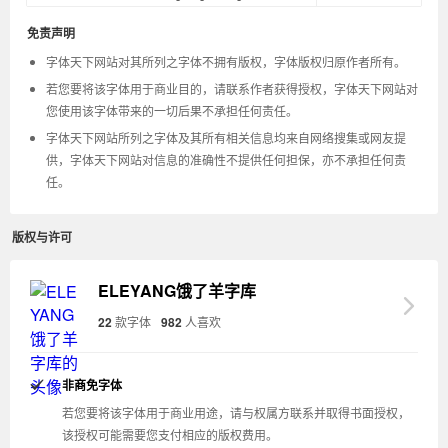
免责声明
字体天下网站对其所列之字体不拥有版权，字体版权归原作者所有。
若您要将该字体用于商业目的，请联系作者获得授权，字体天下网站对
您使用该字体带来的一切后果不承担任何责任。
字体天下网站所列之字体及其所有相关信息均来自网络搜集或网友提
供，字体天下网站对信息的准确性不提供任何担保，亦不承担任何责
任。
版权与许可
ELEYANG饿了羊字库
22
款字体
982
人喜欢
非商免字体
若您要将该字体用于商业用途，请与权属方联系并取得书面授权，
该授权可能需要您支付相应的版权费用。