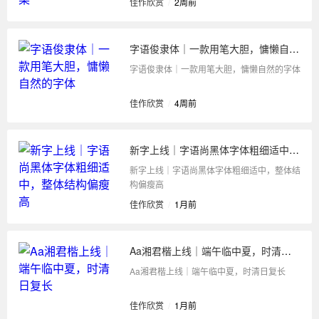
佳作欣赏
/
2周前
字语俊隶体｜一款用笔大胆，慵懒自然的字体
字语俊隶体｜一款用笔大胆，慵懒自然的字体
佳作欣赏
/
4周前
新字上线｜字语尚黑体字体粗细适中，整体结构偏瘦高
新字上线｜字语尚黑体字体粗细适中，整体结
构偏瘦高
佳作欣赏
/
1月前
Aa湘君楷上线｜端午临中夏，时清日复长
Aa湘君楷上线｜端午临中夏，时清日复长
佳作欣赏
/
1月前