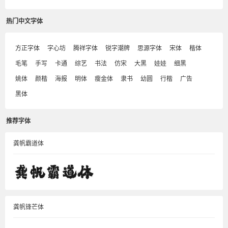
热门中文字体
方正字体
字心坊
腾祥字体
锐字潮牌
思源字体
宋体
楷体
毛笔
手写
卡通
综艺
书法
仿宋
大黑
娃娃
细黑
姚体
颜楷
海报
明体
瘦金体
隶书
幼圆
行楷
广告
黑体
推荐字体
龚帆霸道体
龚帆锋芒体