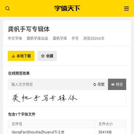
龚帆手写专辑体
中文字体
/
龚帆字库出品
/
龚帆字库
/
手写
/
浏览35204次
本地下载
收藏
在线预览效果
简繁
预览
包含1个字体文件
文件名
文件大小
GongFanShouXieZhuanJiTi-2.ttf
3541KB