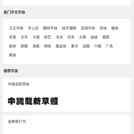
热门中文字体
方正字体
字心坊
腾祥字体
锐字潮牌
思源字体
宋体
楷体
毛笔
手写
卡通
综艺
书法
仿宋
大黑
娃娃
细黑
姚体
颜楷
海报
明体
瘦金体
隶书
幼圆
行楷
广告
黑体
推荐字体
中国龙新草体
金梅草行书