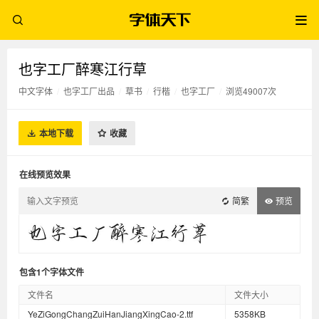
也字工厂醉寒江行草
中文字体
/
也字工厂出品
/
草书
/
行楷
/
也字工厂
/
浏览49007次
本地下载
收藏
在线预览效果
简繁
预览
包含1个字体文件
文件名
文件大小
YeZiGongChangZuiHanJiangXingCao-2.ttf
5358KB