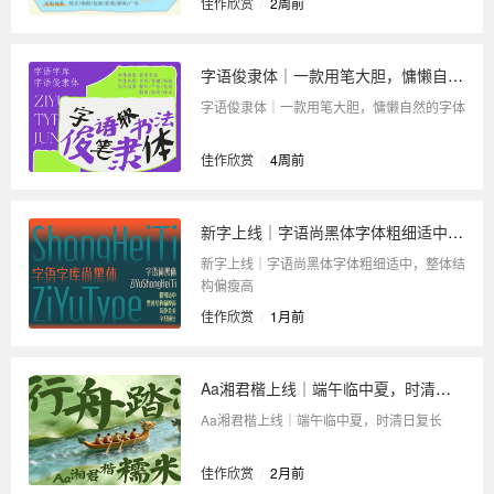
佳作欣赏
/
2周前
字语俊隶体｜一款用笔大胆，慵懒自然的字体
字语俊隶体｜一款用笔大胆，慵懒自然的字体
佳作欣赏
/
4周前
新字上线｜字语尚黑体字体粗细适中，整体结构偏瘦高
新字上线｜字语尚黑体字体粗细适中，整体结
构偏瘦高
佳作欣赏
/
1月前
Aa湘君楷上线｜端午临中夏，时清日复长
Aa湘君楷上线｜端午临中夏，时清日复长
佳作欣赏
/
2月前