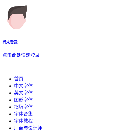
尚未登录
点击此处快速登录
首页
中文字体
英文字体
图形字体
招牌字体
字体合集
字体教程
厂商与设计师