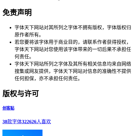
免责声明
字体天下网站对其所列之字体不拥有版权，字体版权归
原作者所有。
若您要将该字体用于商业目的，请联系作者获得授权，
字体天下网站对您使用该字体带来的一切后果不承担任
何责任。
字体天下网站所列之字体及其所有相关信息均来自网络
搜集或网友提供，字体天下网站对信息的准确性不提供
任何担保，亦不承担任何责任。
版权与许可
创客贴
38
款字体
322626
人喜欢