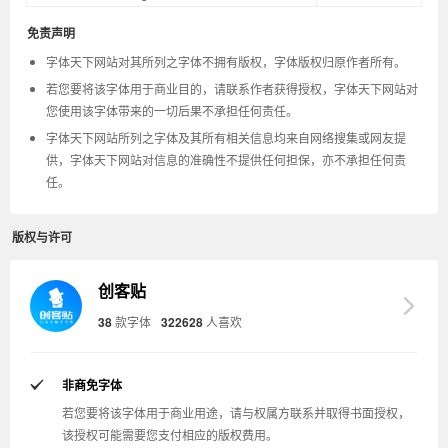
免责声明
字体天下网站对其所列之字体不拥有版权，字体版权归原作者所有。
若您要将该字体用于商业目的，请联系作者获得授权，字体天下网站对
您使用该字体带来的一切后果不承担任何责任。
字体天下网站所列之字体及其所有相关信息均来自网络搜集或网友提
供，字体天下网站对信息的准确性不提供任何担保，亦不承担任何责
任。
版权与许可
创客贴
38
款字体
322628
人喜欢
非商免字体
若您要将该字体用于商业用途，请与权属方联系并取得书面授权，
该授权可能需要您支付相应的版权费用。