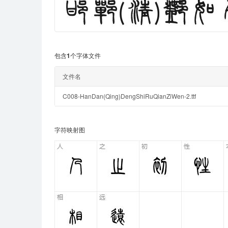
包含1个字体文件
文件名
C008-HanDan(Qing)DengShiRuQianZiWen-2.ttf
字符映射图