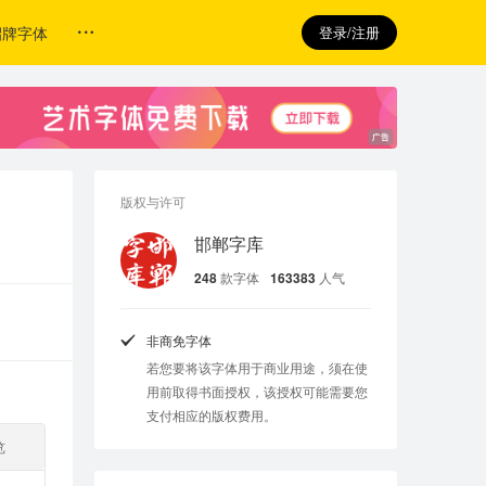
招牌字体
登录/注册
版权与许可
邯郸字库
248
款字体
163383
人气
非商免字体
若您要将该字体用于商业用途，须在使
用前取得书面授权，该授权可能需要您
支付相应的版权费用。
览