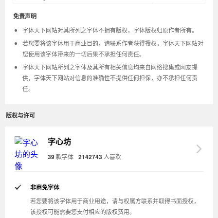
免责声明
字体天下网站对其所列之字体不拥有版权，字体版权归原作者所有。
若您要将该字体用于商业目的，请联系作者获得授权，字体天下网站对
您使用该字体带来的一切后果不承担任何责任。
字体天下网站所列之字体及其所有相关信息均来自网络搜集或网友提
供，字体天下网站对信息的准确性不提供任何担保，亦不承担任何责
任。
版权与许可
字心坊
39
款字体
2142743
人喜欢
非商免字体
若您要将该字体用于商业用途，请与权属方联系并取得书面授权，
该授权可能需要您支付相应的版权费用。