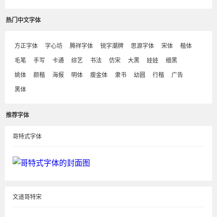
热门中文字体
方正字体
字心坊
腾祥字体
锐字潮牌
思源字体
宋体
楷体
毛笔
手写
卡通
综艺
书法
仿宋
大黑
娃娃
细黑
姚体
颜楷
海报
明体
瘦金体
隶书
幼圆
行楷
广告
黑体
推荐字体
哥特式字体
文道哥特宋