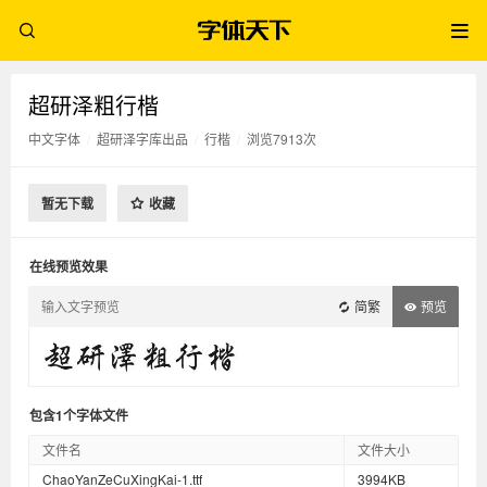
超研泽粗行楷
中文字体
/
超研泽字库出品
/
行楷
/
浏览7913次
暂无下载
收藏
在线预览效果
简繁
预览
包含1个字体文件
文件名
文件大小
ChaoYanZeCuXingKai-1.ttf
3994KB