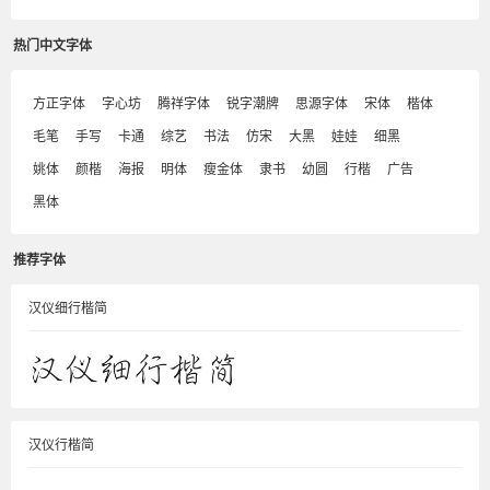
热门中文字体
方正字体
字心坊
腾祥字体
锐字潮牌
思源字体
宋体
楷体
毛笔
手写
卡通
综艺
书法
仿宋
大黑
娃娃
细黑
姚体
颜楷
海报
明体
瘦金体
隶书
幼圆
行楷
广告
黑体
推荐字体
汉仪细行楷简
汉仪行楷简