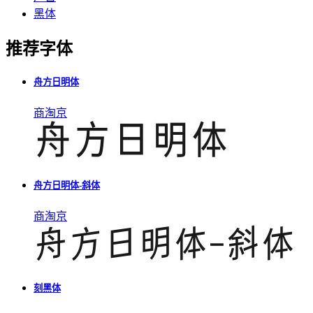
黑体
推荐字体
舟方日明体
商
淘
京
舟方日明体-斜体
商
淘
京
刻黑体