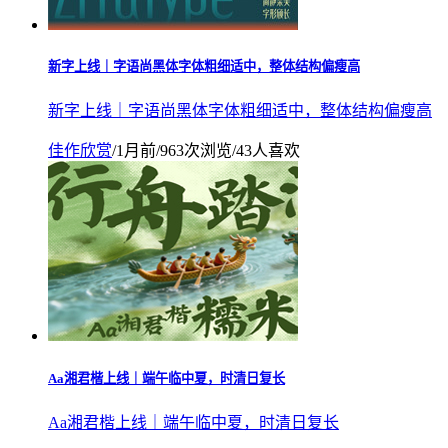
新字上线｜字语尚黑体字体粗细适中，整体结构偏瘦高
新字上线｜字语尚黑体字体粗细适中，整体结构偏瘦高
佳作欣赏
/
1月前
/
963次浏览
/
43人喜欢
Aa湘君楷上线｜端午临中夏，时清日复长
Aa湘君楷上线｜端午临中夏，时清日复长