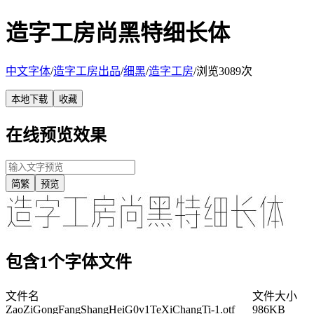
造字工房尚黑特细长体
中文字体
/
造字工房出品
/
细黑
/
造字工房
/
浏览3089次
本地下载
收藏
在线预览效果
简繁
预览
包含1个字体文件
文件名
文件大小
ZaoZiGongFangShangHeiG0v1TeXiChangTi-1.otf
986KB