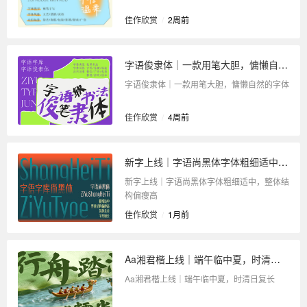
佳作欣赏
/
2周前
字语俊隶体｜一款用笔大胆，慵懒自然的字体
字语俊隶体｜一款用笔大胆，慵懒自然的字体
佳作欣赏
/
4周前
新字上线｜字语尚黑体字体粗细适中，整体结构偏瘦高
新字上线｜字语尚黑体字体粗细适中，整体结
构偏瘦高
佳作欣赏
/
1月前
Aa湘君楷上线｜端午临中夏，时清日复长
Aa湘君楷上线｜端午临中夏，时清日复长