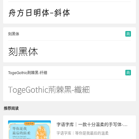
刻黑体
商
TogeGothic荆棘黑-纤细
商
推荐阅读
字语字库｜一款十分温柔的手写体-等你是我最后的温柔
字语字库｜等你是我最后的温柔