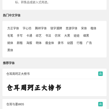
标、转售品或嵌入式用途。
热门中文字体
方正字体
字心坊
腾祥字体
锐字潮牌
思源字体
宋体
楷体
毛笔
手写
卡通
综艺
书法
仿宋
大黑
娃娃
细黑
姚体
颜楷
海报
明体
瘦金体
隶书
幼圆
行楷
广告
黑体
推荐字体
仓耳周珂正大榜书
商
仓耳与墨W05
商