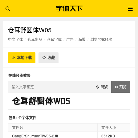
仓耳舒圆体W05
中文字体
/
仓耳出品
/
仓耳字体
/
广告
/
海报
/
浏览22934次
本地下载
收藏
在线预览效果
简繁
预览
包含1个字体文件
文件名
文件大小
CangErShuYuanTiW05-2.ttf
3512KB