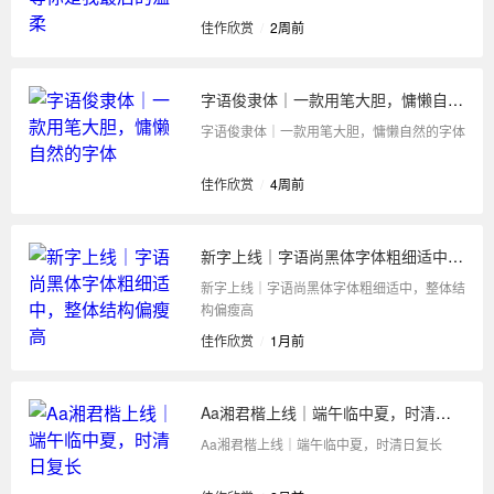
佳作欣赏
/
2周前
字语俊隶体｜一款用笔大胆，慵懒自然的字体
字语俊隶体｜一款用笔大胆，慵懒自然的字体
佳作欣赏
/
4周前
新字上线｜字语尚黑体字体粗细适中，整体结构偏瘦高
新字上线｜字语尚黑体字体粗细适中，整体结
构偏瘦高
佳作欣赏
/
1月前
Aa湘君楷上线｜端午临中夏，时清日复长
Aa湘君楷上线｜端午临中夏，时清日复长