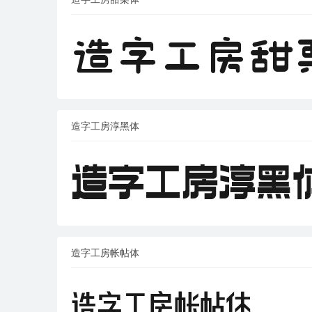
造字工房淳黑体
造字工房帐帖体