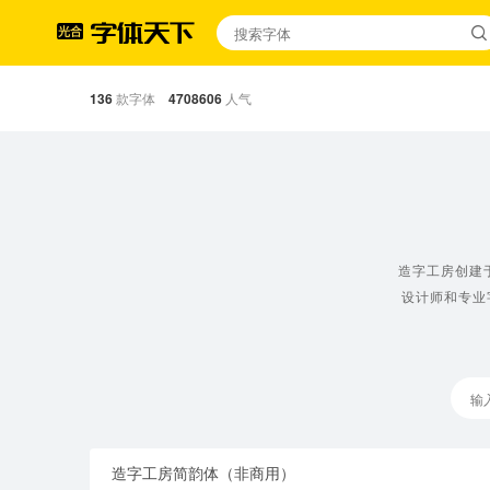
136
款字体
4708606
人气
造字工房创建
设计师和专业
造字工房简韵体（非商用）