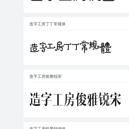
造字工房丁丁常规体
造字工房俊雅锐宋
造字工房悦黑特细体