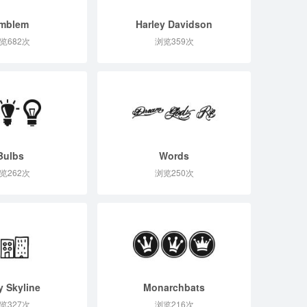
mblem
Harley Davidson
览682次
浏览359次
Bulbs
Words
览262次
浏览250次
y Skyline
Monarchbats
览327次
浏览216次