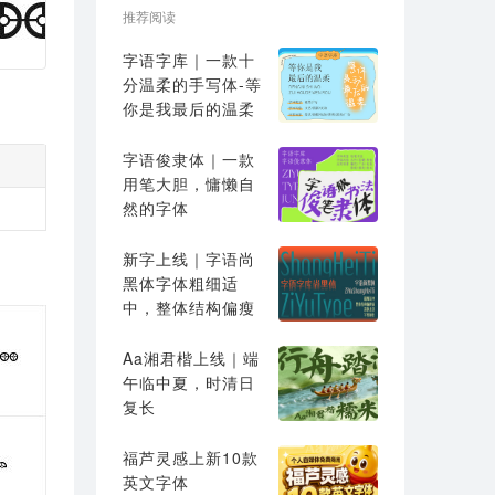
推荐阅读
字语字库｜一款十
分温柔的手写体-等
你是我最后的温柔
字语俊隶体｜一款
用笔大胆，慵懒自
然的字体
新字上线｜字语尚
黑体字体粗细适
中，整体结构偏瘦
高
Aa湘君楷上线｜端
午临中夏，时清日
复长
福芦灵感上新10款
英文字体