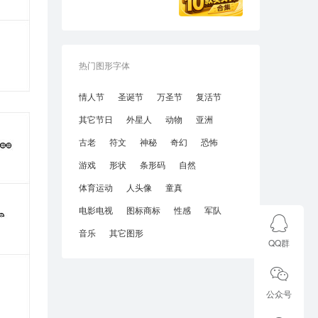
热门图形字体
情人节
圣诞节
万圣节
复活节
其它节日
外星人
动物
亚洲
古老
符文
神秘
奇幻
恐怖
游戏
形状
条形码
自然
体育运动
人头像
童真
电影电视
图标商标
性感
军队
音乐
其它图形
QQ群
公众号