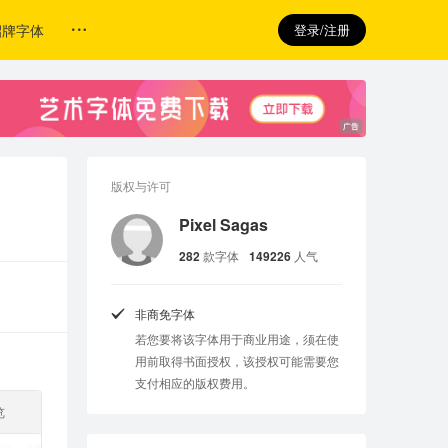
招牌字体
登录/注册
版权与许可
Pixel Sagas
282
款字体
149226
人气
非商免字体
若您要将该字体用于商业用途，须在使
用前取得书面授权，该授权可能需要您
支付相应的版权费用。
览