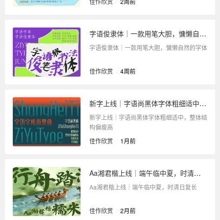
佳作欣赏
/
2周前
字语俊隶体｜一款用笔大胆，慵懒自然的字体
字语俊隶体｜一款用笔大胆，慵懒自然的字体
佳作欣赏
/
4周前
新字上线｜字语尚黑体字体粗细适中，整体结构偏瘦高
新字上线｜字语尚黑体字体粗细适中，整体结
构偏瘦高
佳作欣赏
/
1月前
Aa湘君楷上线｜端午临中夏，时清日复长
Aa湘君楷上线｜端午临中夏，时清日复长
佳作欣赏
/
2月前