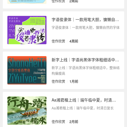
佳作欣赏
/
2周前
字语俊隶体｜一款用笔大胆，慵懒自然的字体
字语俊隶体｜一款用笔大胆，慵懒自然的字体
佳作欣赏
/
4周前
新字上线｜字语尚黑体字体粗细适中，整体结构偏瘦高
新字上线｜字语尚黑体字体粗细适中，整体结
构偏瘦高
佳作欣赏
/
1月前
Aa湘君楷上线｜端午临中夏，时清日复长
Aa湘君楷上线｜端午临中夏，时清日复长
佳作欣赏
/
2月前