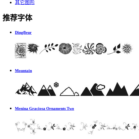
其它图形
推荐字体
Dingfleur
Mountain
Menina Graciosa Ornaments Two