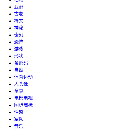
亚洲
古老
符文
神秘
奇幻
恐怖
游戏
形状
条形码
自然
体育运动
人头像
童真
电影电视
图标商标
性感
军队
音乐