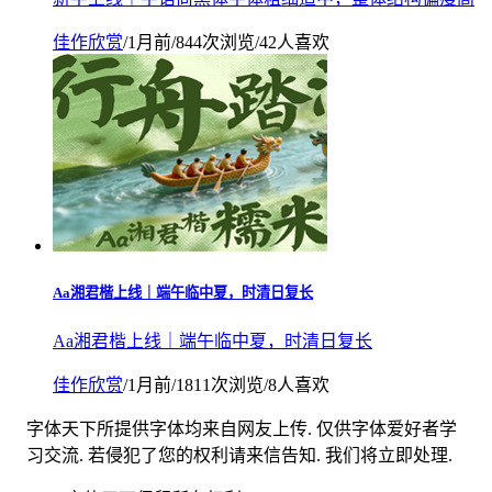
佳作欣赏
/
1月前
/
844次浏览
/
42人喜欢
Aa湘君楷上线｜端午临中夏，时清日复长
Aa湘君楷上线｜端午临中夏，时清日复长
佳作欣赏
/
1月前
/
1811次浏览
/
8人喜欢
字体天下所提供字体均来自网友上传. 仅供字体爱好者学
习交流. 若侵犯了您的权利请来信告知. 我们将立即处理.