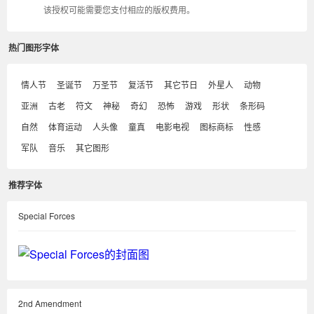
该授权可能需要您支付相应的版权费用。
热门图形字体
情人节
圣诞节
万圣节
复活节
其它节日
外星人
动物
亚洲
古老
符文
神秘
奇幻
恐怖
游戏
形状
条形码
自然
体育运动
人头像
童真
电影电视
图标商标
性感
军队
音乐
其它图形
推荐字体
Special Forces
2nd Amendment