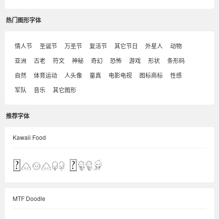
热门图形字体
情人节
圣诞节
万圣节
复活节
其它节日
外星人
动物
亚洲
古老
符文
神秘
奇幻
恐怖
游戏
形状
条形码
自然
体育运动
人头像
童真
电影电视
图标商标
性感
军队
音乐
其它图形
推荐字体
Kawaii Food
MTF Doodle