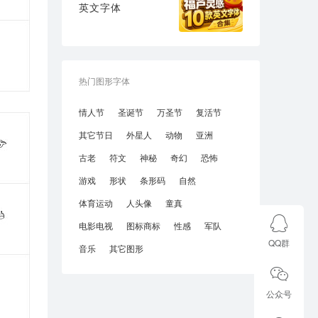
英文字体
热门图形字体
情人节
圣诞节
万圣节
复活节
其它节日
外星人
动物
亚洲
古老
符文
神秘
奇幻
恐怖
游戏
形状
条形码
自然
体育运动
人头像
童真
电影电视
图标商标
性感
军队
QQ群
音乐
其它图形
公众号