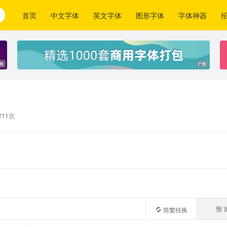
首页
中文字体
英文字体
图形字体
字体神器
211次
预 
简繁转换