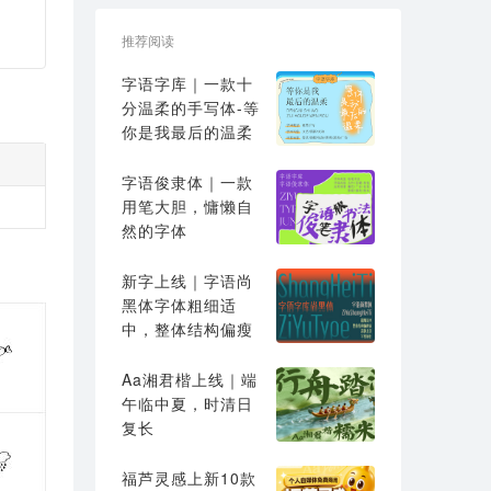
推荐阅读
字语字库｜一款十
分温柔的手写体-等
你是我最后的温柔
字语俊隶体｜一款
用笔大胆，慵懒自
然的字体
新字上线｜字语尚
黑体字体粗细适
中，整体结构偏瘦
高
Aa湘君楷上线｜端
午临中夏，时清日
复长
福芦灵感上新10款