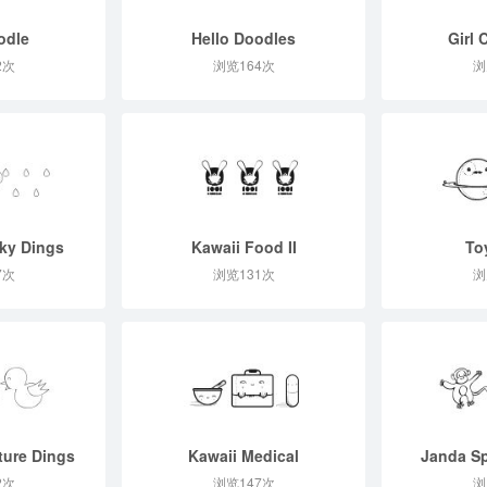
odle
Hello Doodles
Girl 
2次
浏览164次
浏
ky Dings
Kawaii Food II
To
7次
浏览131次
浏
ture Dings
Kawaii Medical
Janda Sp
2次
浏览147次
浏