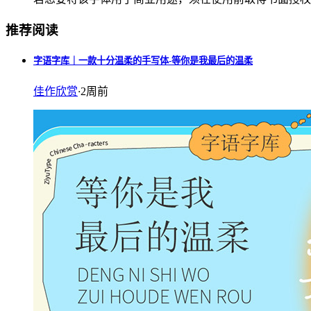
推荐阅读
字语字库｜一款十分温柔的手写体-等你是我最后的温柔
佳作欣赏
·
2周前