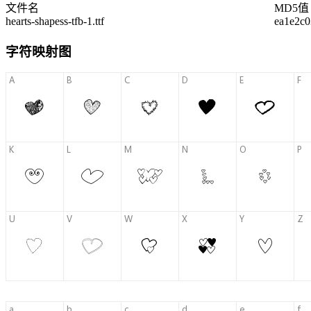
文件名
MD5值
hearts-shapess-tfb-1.ttf
ea1e2c0
字符映射图