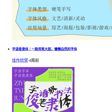
字语俊隶体｜一款用笔大胆，慵懒自然的字体
佳作欣赏
·
4周前