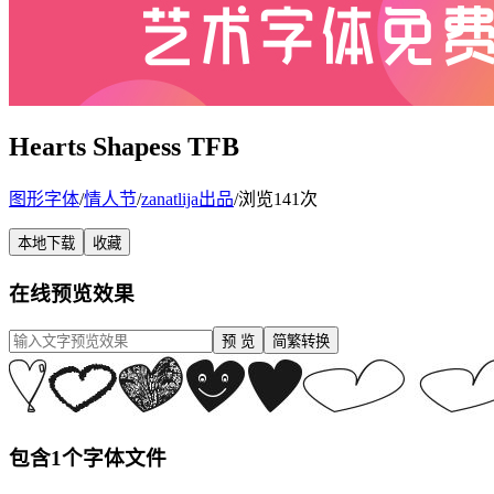
Hearts Shapess TFB
图形字体
/
情人节
/
zanatlija出品
/
浏览141次
本地下载
收藏
在线预览效果
预 览
简繁转换
包含1个字体文件