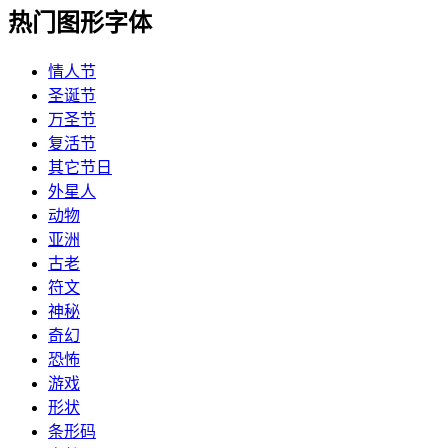
热门图形字体
情人节
圣诞节
万圣节
复活节
其它节日
外星人
动物
亚洲
古老
符文
神秘
奇幻
恐怖
游戏
形状
条形码