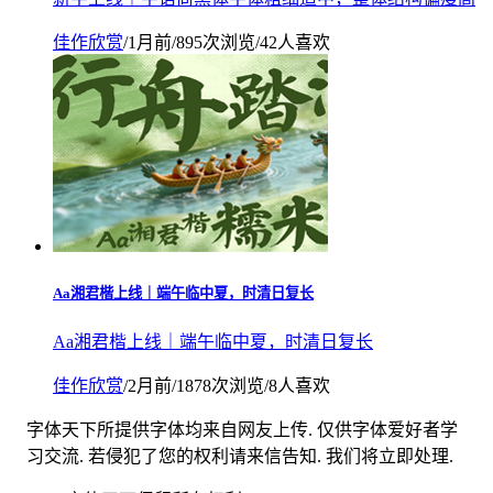
佳作欣赏
/
1月前
/
895次浏览
/
42人喜欢
Aa湘君楷上线｜端午临中夏，时清日复长
Aa湘君楷上线｜端午临中夏，时清日复长
佳作欣赏
/
2月前
/
1878次浏览
/
8人喜欢
字体天下所提供字体均来自网友上传. 仅供字体爱好者学
习交流. 若侵犯了您的权利请来信告知. 我们将立即处理.