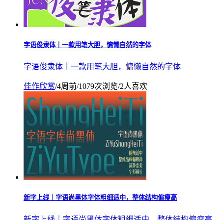
字语俊隶体｜一款用笔大胆，慵懒自然的字体
字语俊隶体｜一款用笔大胆，慵懒自然的字体
佳作欣赏
/
4周前
/
1079次浏览
/
2人喜欢
新字上线｜字语尚黑体字体粗细适中，整体结构偏瘦高
新字上线｜字语尚黑体字体粗细适中，整体结构偏瘦高