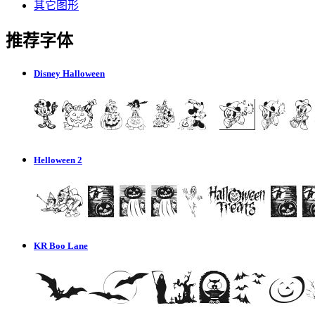
其它图形
推荐字体
Disney Halloween
Helloween 2
KR Boo Lane