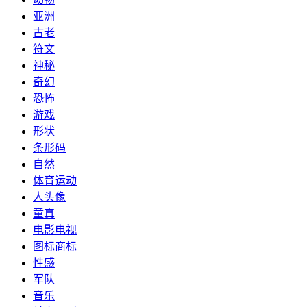
亚洲
古老
符文
神秘
奇幻
恐怖
游戏
形状
条形码
自然
体育运动
人头像
童真
电影电视
图标商标
性感
军队
音乐