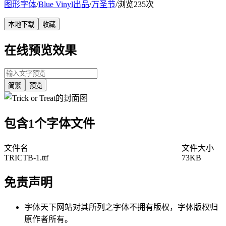
图形字体
/
Blue Vinyl出品
/
万圣节
/
浏览235次
本地下载
收藏
在线预览效果
简繁
预览
包含1个字体文件
文件名
文件大小
TRICTB-1.ttf
73KB
免责声明
字体天下网站对其所列之字体不拥有版权，字体版权归
原作者所有。