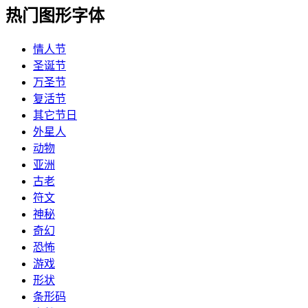
热门图形字体
情人节
圣诞节
万圣节
复活节
其它节日
外星人
动物
亚洲
古老
符文
神秘
奇幻
恐怖
游戏
形状
条形码