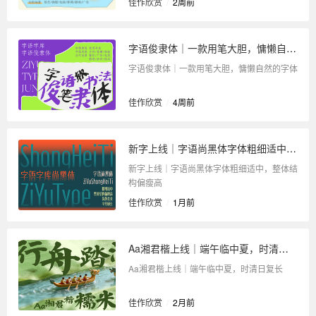
佳作欣赏
/
2周前
字语俊隶体｜一款用笔大胆，慵懒自然的字体
字语俊隶体｜一款用笔大胆，慵懒自然的字体
佳作欣赏
/
4周前
新字上线｜字语尚黑体字体粗细适中，整体结构偏瘦高
新字上线｜字语尚黑体字体粗细适中，整体结
构偏瘦高
佳作欣赏
/
1月前
Aa湘君楷上线｜端午临中夏，时清日复长
Aa湘君楷上线｜端午临中夏，时清日复长
佳作欣赏
/
2月前