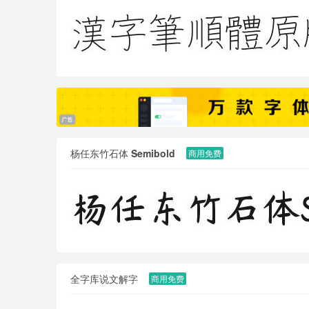
杨任东竹石体 Semibold
商用免费
全字库说文解字
商用免费