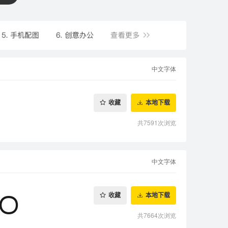
中文字体
收藏
本地下载
共7591次浏览
中文字体
收藏
本地下载
共7664次浏览