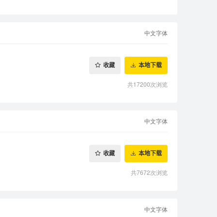
中文字体
收藏
本地下载
共17200次浏览
中文字体
收藏
本地下载
共7672次浏览
中文字体