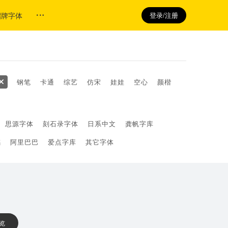
招牌字体
登录/注册
钢笔
卡通
综艺
仿宋
娃娃
空心
颜楷
思源字体
刻石录字体
日系中文
龚帆字库
感
阿里巴巴
爱点字库
其它字体
 览