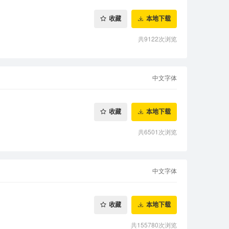
收藏
本地下载
共9122次浏览
中文字体
收藏
本地下载
共6501次浏览
中文字体
收藏
本地下载
共155780次浏览