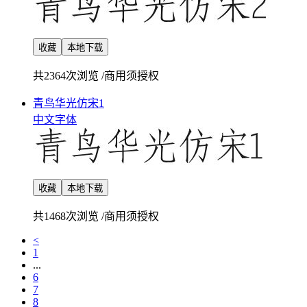
收藏
本地下载
共2364次浏览
/
商用须授权
青鸟华光仿宋1
中文字体
收藏
本地下载
共1468次浏览
/
商用须授权
<
1
...
6
7
8