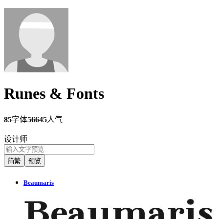
Runes & Fonts
85
字体
56645
人气
设计师
简繁
预览
Beaumaris