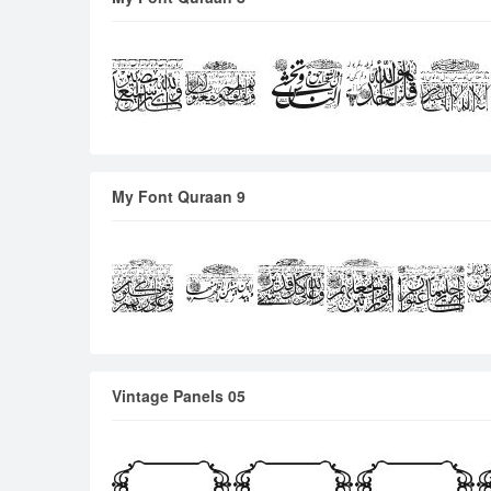
My Font Quraan 9
Vintage Panels 05