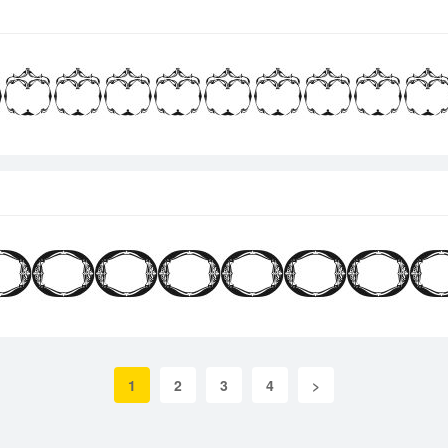
1
2
3
4
>