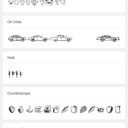
Oil Crisis
Hots
Counterscraps