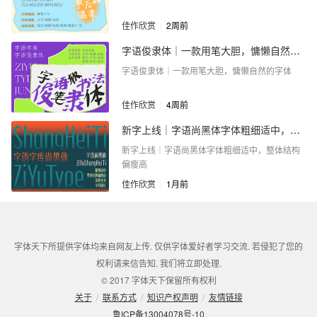
佳作欣赏
/
2周前
字语俊隶体｜一款用笔大胆，慵懒自然的字体
字语俊隶体｜一款用笔大胆，慵懒自然的字体
佳作欣赏
/
4周前
新字上线｜字语尚黑体字体粗细适中，整体结构偏瘦高
新字上线｜字语尚黑体字体粗细适中，整体结构
偏瘦高
佳作欣赏
/
1月前
字体天下所提供字体均来自网友上传. 仅供字体爱好者学习交流. 若侵犯了您的
权利请来信告知. 我们将立即处理.
© 2017 字体天下保留所有权利
关于
/
联系方式
/
知识产权声明
/
友情链接
鲁ICP备13004078号-10