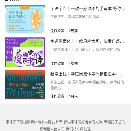
字语字库｜一款十分温柔的手写体-等你是我最后的温柔
字语字库｜等你是我最后的温柔
佳作欣赏
/
2周前
字语俊隶体｜一款用笔大胆，慵懒自然的字体
字语俊隶体｜一款用笔大胆，慵懒自然的字体
佳作欣赏
/
4周前
新字上线｜字语尚黑体字体粗细适中，整体结构偏瘦高
新字上线｜字语尚黑体字体粗细适中，整体结构
偏瘦高
佳作欣赏
/
1月前
字体天下所提供字体均来自网友上传. 仅供字体爱好者学习交流. 若侵犯了您的
权利请来信告知. 我们将立即处理.