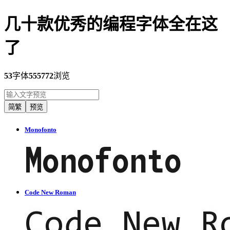
几十款优秀的编程字体全在这
了
53
字体
555772
浏览
简繁
预览
Monofonto
Code New Roman