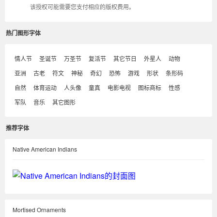
该授权可能需要您支付相应的版权费用。
热门图形字体
情人节
圣诞节
万圣节
复活节
其它节日
外星人
动物
亚洲
古老
符文
神秘
奇幻
恐怖
游戏
形状
条形码
自然
体育运动
人头像
童真
电影电视
图标商标
性感
军队
音乐
其它图形
推荐字体
Native American Indians
Mortised Ornaments