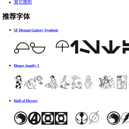
其它图形
推荐字体
SF Distant Galaxy Symbols
Disney family 1
Hall of Heroes