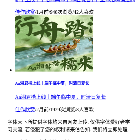
佳作欣赏
/
1月前
/
948次浏览
/
42人喜欢
Aa湘君楷上线｜端午临中夏，时清日复长
Aa湘君楷上线｜端午临中夏，时清日复长
佳作欣赏
/
2月前
/
1929次浏览
/
8人喜欢
字体天下所提供字体均来自网友上传. 仅供字体爱好者学
习交流. 若侵犯了您的权利请来信告知. 我们将立即处理.