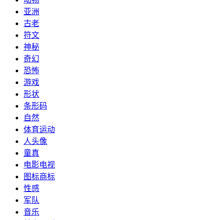
亚洲
古老
符文
神秘
奇幻
恐怖
游戏
形状
条形码
自然
体育运动
人头像
童真
电影电视
图标商标
性感
军队
音乐