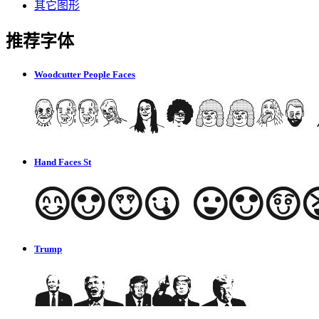
其它图形
推荐字体
Woodcutter People Faces
Hand Faces St
Trump