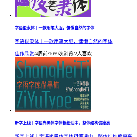
字语俊隶体｜一款用笔大胆，慵懒自然的字体
字语俊隶体｜一款用笔大胆，慵懒自然的字体
佳作欣赏
/
4周前
/
1059次浏览
/
2人喜欢
新字上线｜字语尚黑体字体粗细适中，整体结构偏瘦高
新字上线｜字语尚黑体字体粗细适中，整体结构偏瘦高