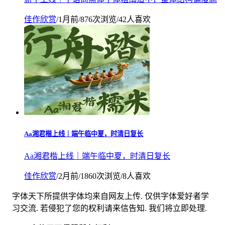
佳作欣赏
/
1月前
/
876次浏览
/
42人喜欢
Aa湘君楷上线｜端午临中夏，时清日复长
Aa湘君楷上线｜端午临中夏，时清日复长
佳作欣赏
/
2月前
/
1860次浏览
/
8人喜欢
字体天下所提供字体均来自网友上传. 仅供字体爱好者学
习交流. 若侵犯了您的权利请来信告知. 我们将立即处理.