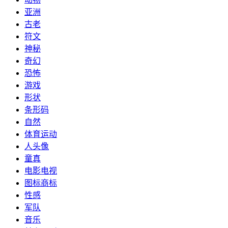
亚洲
古老
符文
神秘
奇幻
恐怖
游戏
形状
条形码
自然
体育运动
人头像
童真
电影电视
图标商标
性感
军队
音乐