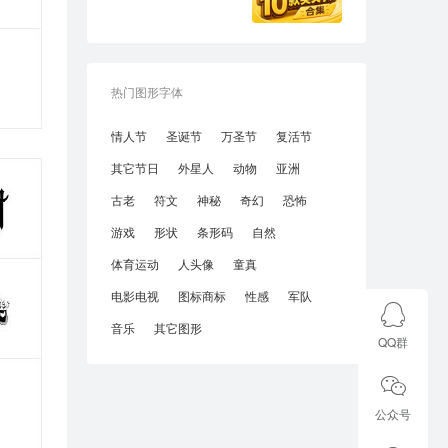
热门图形字体
情人节
圣诞节
万圣节
复活节
其它节日
外星人
动物
亚洲
古老
符文
神秘
奇幻
恐怖
游戏
形状
条形码
自然
体育运动
人头像
童真
电影电视
图标商标
性感
军队
音乐
其它图形
QQ群
公众号