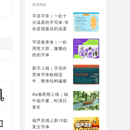
推荐阅读
字语字库｜一款十
分温柔的手写体-等
你是我最后的温柔
字语俊隶体｜一款
用笔大胆，慵懒自
然的字体
新字上线｜字语尚
黑体字体粗细适
中，整体结构偏瘦
高
Aa湘君楷上线｜端
午临中夏，时清日
复长
福芦灵感上新10款
英文字体