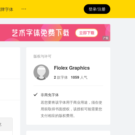
招牌字体
登录/注册
版权与许可
Fiolex Graphics
2
款字体
1059
人气
非商免字体
若您要将该字体用于商业用途，须在使
用前取得书面授权，该授权可能需要您
支付相应的版权费用。
览