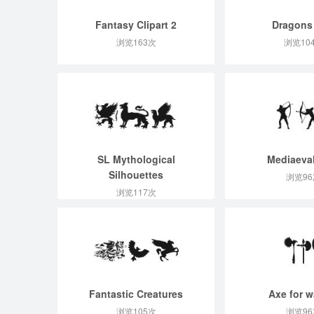
Fantasy Clipart 2
Dragons
浏览163次
浏览10
SL Mythological
Mediaeval
Silhouettes
浏览96
浏览117次
Fantastic Creatures
Axe for w
浏览105次
浏览96