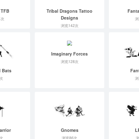
 TFB
Tribal Dragons Tattoo
Fanta
Designs
4次
浏
浏览142次
Imaginary Forces
浏览128次
 Bats
Fan
次
浏
arrior
Gnomes
L
次
浏览86次
浏