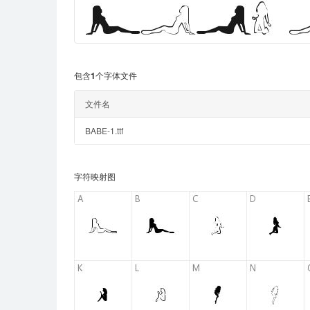
包含1个字体文件
文件名
BABE-1.ttf
字符映射图