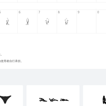
失。
由使用者自行承担。