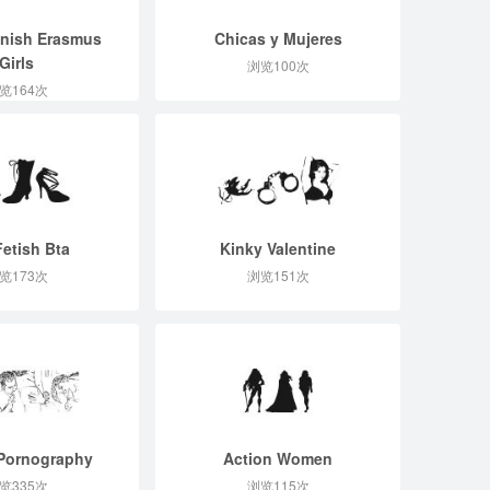
nish Erasmus
Chicas y Mujeres
Girls
浏览100次
览164次
etish Bta
Kinky Valentine
览173次
浏览151次
Pornography
Action Women
览335次
浏览115次