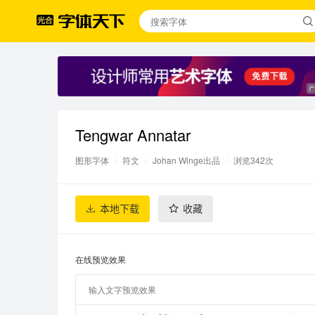
Tengwar Annatar
图形字体
/
符文
/
Johan Winge出品
/
浏览342次
本地下载
收藏
在线预览效果