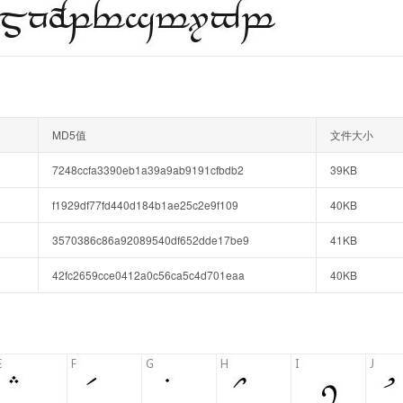
MD5值
文件大小
7248ccfa3390eb1a39a9ab9191cfbdb2
39KB
f1929df77fd440d184b1ae25c2e9f109
40KB
3570386c86a92089540df652dde17be9
41KB
42fc2659cce0412a0c56ca5c4d701eaa
40KB