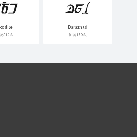
xodite
Barazhad
览210次
浏览159次