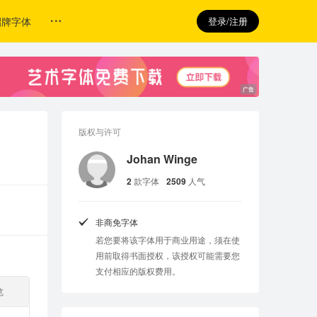
招牌字体
登录/注册
版权与许可
Johan Winge
2
款字体
2509
人气
非商免字体
若您要将该字体用于商业用途，须在使
用前取得书面授权，该授权可能需要您
支付相应的版权费用。
览