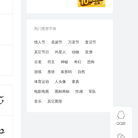
热门图形字体
情人节
圣诞节
万圣节
复活节
其它节日
外星人
动物
亚洲
古老
符文
神秘
奇幻
恐怖
游戏
形状
条形码
自然
体育运动
人头像
童真
电影电视
图标商标
性感
军队
音乐
其它图形
QQ群