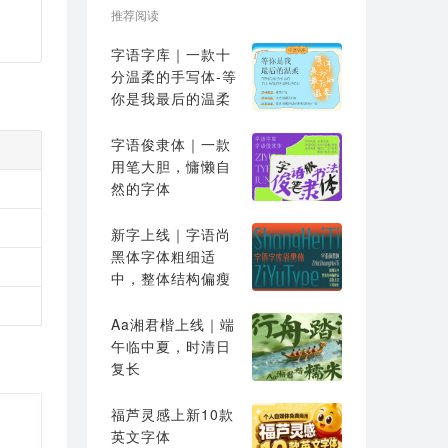
推荐阅读
字语字库｜一款十
分温柔的手写体-等
你是我最后的温柔
字语俊隶体｜一款
用笔大胆，慵懒自
然的字体
新字上线｜字语尚
黑体字体粗细适
中，整体结构偏瘦
高
Aa湘君楷上线｜端
午临中夏，时清日
复长
福芦灵感上新10款
英文字体