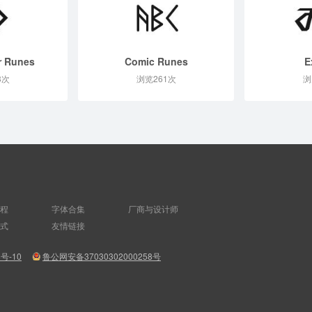
r Runes
Comic Runes
E
3次
浏览261次
浏
程
字体合集
厂商与设计师
式
友情链接
8号-10
鲁公网安备37030302000258号