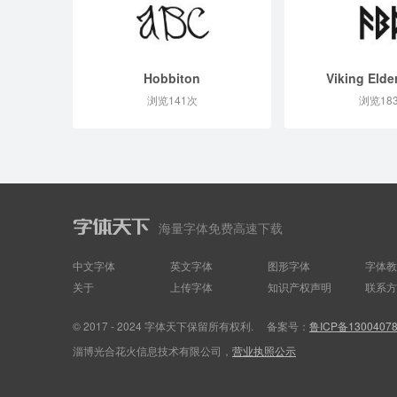
Hobbiton
Viking Elde
浏览141次
浏览18
海量字体免费高速下载
中文字体
英文字体
图形字体
字体教
关于
上传字体
知识产权声明
联系方
© 2017 - 2024 字体天下保留所有权利.
备案号：
鲁ICP备1300407
淄博光合花火信息技术有限公司，
营业执照公示