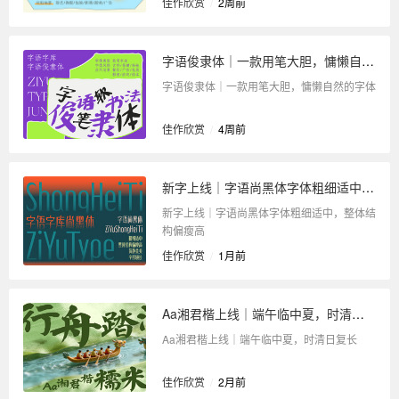
佳作欣赏
/
2周前
字语俊隶体｜一款用笔大胆，慵懒自然的字体
字语俊隶体｜一款用笔大胆，慵懒自然的字体
佳作欣赏
/
4周前
新字上线｜字语尚黑体字体粗细适中，整体结构偏瘦高
新字上线｜字语尚黑体字体粗细适中，整体结
构偏瘦高
佳作欣赏
/
1月前
Aa湘君楷上线｜端午临中夏，时清日复长
Aa湘君楷上线｜端午临中夏，时清日复长
佳作欣赏
/
2月前