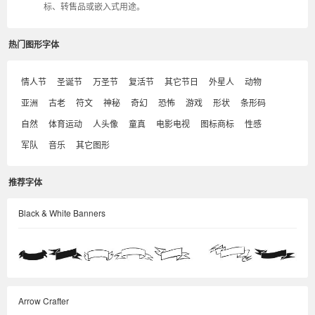
标、转售品或嵌入式用途。
热门图形字体
情人节
圣诞节
万圣节
复活节
其它节日
外星人
动物
亚洲
古老
符文
神秘
奇幻
恐怖
游戏
形状
条形码
自然
体育运动
人头像
童真
电影电视
图标商标
性感
军队
音乐
其它图形
推荐字体
Black & White Banners
Arrow Crafter