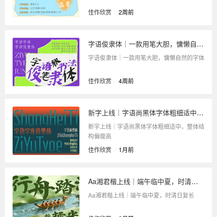
佳作欣赏
/
2周前
字语俊隶体｜一款用笔大胆，慵懒自然的字体
字语俊隶体｜一款用笔大胆，慵懒自然的字体
佳作欣赏
/
4周前
新字上线｜字语尚黑体字体粗细适中，整体结构偏瘦高
新字上线｜字语尚黑体字体粗细适中，整体结
构偏瘦高
佳作欣赏
/
1月前
Aa湘君楷上线｜端午临中夏，时清日复长
Aa湘君楷上线｜端午临中夏，时清日复长