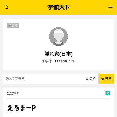
设计师
隠れ家(日本)
2
字体
111230
人气
简繁
预览
豆豆体 P
商