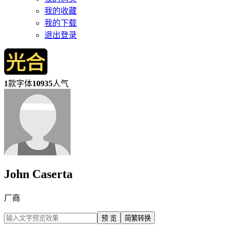
我的收藏
我的下载
退出登录
1
款字体
10935
人气
John Caserta
厂商
预 览
简繁转换